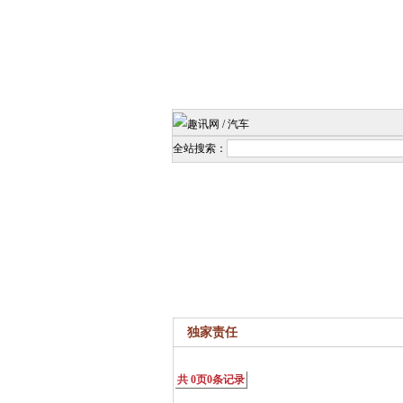
全站搜索：
独家责任
共
0
页
0
条记录