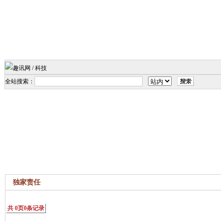
全站搜索：
独家责任
共
0
页
0
条记录