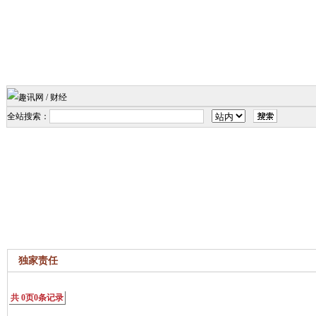
全站搜索：
独家责任
共
0
页
0
条记录